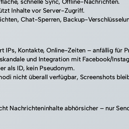
rfläche, schnelle Sync, Offline-Nachrichten.​
tzt Inhalte vor Server-Zugriff.​
richten, Chat-Sperren, Backup-Verschlüsselun
t IPs, Kontakte, Online-Zeiten – anfällig für Pro
skandale und Integration mit Facebook/Instag
r als ID, kein Pseudonym.​
odi nicht überall verfügbar, Screenshots bleib
acht Nachrichteninhalte abhörsicher – nur Se