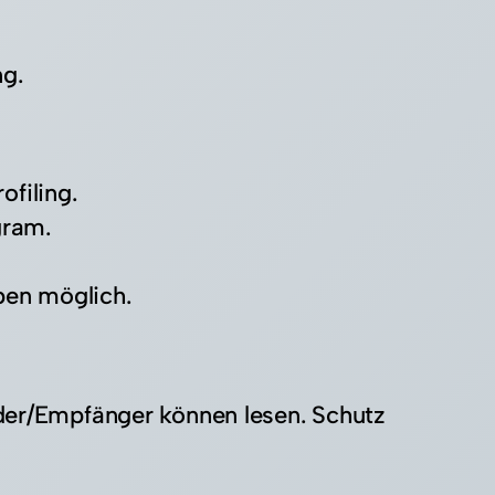
g.
filing.​
ram.​
en möglich.​
nder/Empfänger können lesen. Schutz