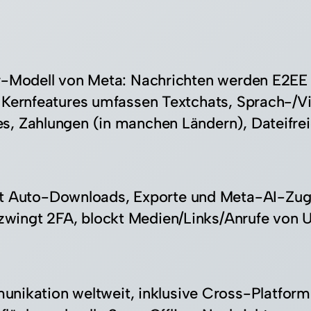
r-Modell von Meta: Nachrichten werden E2EE v
. Kernfeatures umfassen Textchats, Sprach-/V
s, Zahlungen (in manchen Ländern), Dateifrei
kt Auto-Downloads, Exporte und Meta-AI-Zugrif
rzwingt 2FA, blockt Medien/Links/Anrufe von Un
nikation weltweit, inklusive Cross-Platform 