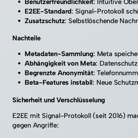
Benutzerfreundlichkeit
: Intuitive Obe
E2EE-Standard
: Signal-Protokoll schü
Zusatzschutz
: Selbstlöschende Nach
Nachteile
Metadaten-Sammlung
: Meta speicher
Abhängigkeit von Meta
: Datenschutz
Begrenzte Anonymität
: Telefonnumme
Beta-Features instabil
: Neue Schutzm
Sicherheit und Verschlüsselung
E2EE mit Signal-Protokoll (seit 2016) m
gegen Angriffe: