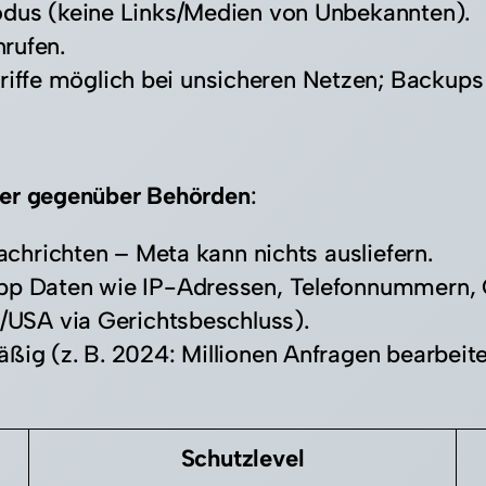
odus (keine Links/Medien von Unbekannten).​
ufen.​
fe möglich bei unsicheren Netzen; Backups 
cher gegenüber Behörden
:
achrichten – Meta kann nichts ausliefern.​
App Daten wie IP-Adressen, Telefonnummern, 
/USA via Gerichtsbeschluss).​
äßig (z. B. 2024: Millionen Anfragen bearbeit
Schutzlevel