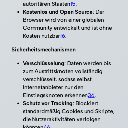
autoritären Staaten
1
5
.
Kostenlos und Open Source
: Der
Browser wird von einer globalen
Community entwickelt und ist ohne
Kosten nutzbar
1
6
.
Sicherheitsmechanismen
Verschlüsselung
: Daten werden bis
zum Austrittsknoten vollständig
verschlüsselt, sodass selbst
Internetanbieter nur den
Einstiegsknoten erkennen
3
6
.
Schutz vor Tracking
: Blockiert
standardmäßig Cookies und Skripte,
die Nutzeraktivitäten verfolgen
könnten
4
6
.