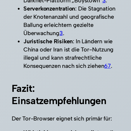
Darknet-Plattform „Boystown“
3
.
Serverkonzentration
: Die Stagnation
der Knotenanzahl und geografische
Ballung erleichtern gezielte
Überwachung
3
.
Juristische Risiken
: In Ländern wie
China oder Iran ist die Tor-Nutzung
illegal und kann strafrechtliche
Konsequenzen nach sich ziehen
6
7
.
Fazit:
Einsatzempfehlungen
Der Tor-Browser eignet sich primär für: