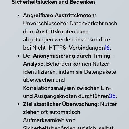
Sicherheitslücken und Bedenken
Angreifbare Austrittsknoten
:
Unverschlüsselter Datenverkehr nach
dem Austrittsknoten kann
abgefangen werden, insbesondere
bei Nicht-HTTPS-Verbindungen
1
6
.
De-Anonymisierung durch Timing-
Analyse
: Behörden können Nutzer
identifizieren, indem sie Datenpakete
überwachen und
Korrelationsanalysen zwischen Ein-
und Ausgangsknoten durchführen
3
6
.
Ziel staatlicher Überwachung
: Nutzer
ziehen oft automatisch
Aufmerksamkeit von
Sicherheitsbehörden auf sich, selbst