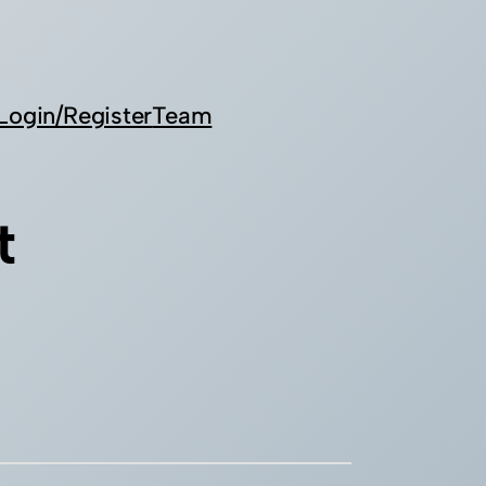
Login/Register
Team
t