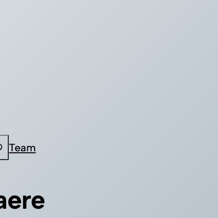
Team
aere