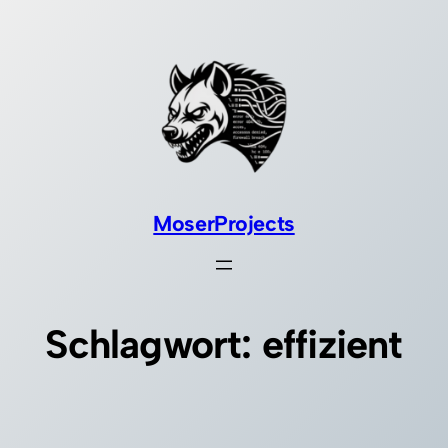
Zum
Inhalt
springen
MoserProjects
Schlagwort:
effizient